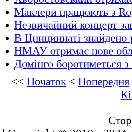
Маклери працюють з Roy
Незвичайний концерт за
В Цинциннаті знайдено р
НМАУ отримає нове об
Домінго боротиметься з
<<
Початок
<
Попередня
Кі
Стор