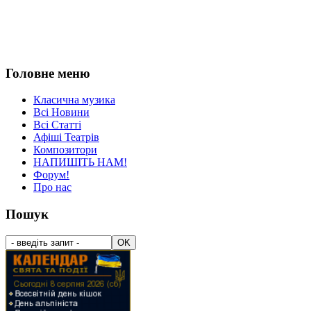
Головне меню
Класична музика
Всі Новини
Всі Статті
Афіші Театрів
Композитори
НАПИШІТЬ НАМ!
Форум!
Про нас
Пошук