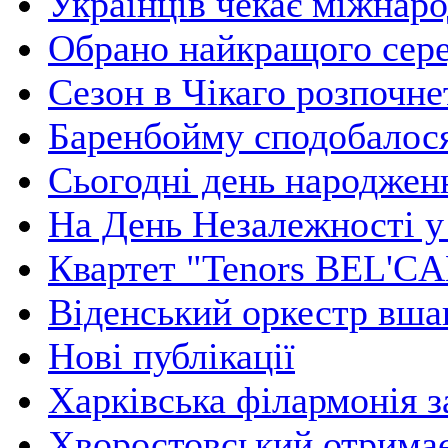
Українців чекає міжнар
Обрано найкращого сере
Сезон в Чікаго розпочне
Баренбойму сподобалос
Сьогодні день народжен
На День Незалежності у
Квартет "Tenors BEL'C
Віденський оркестр вша
Нові публікації
Харківська філармонія 
Хворостовський отрима