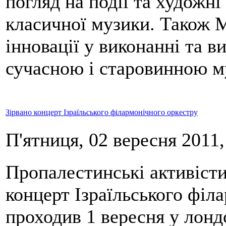
погляд на події та художні
класичної музики. Також M
інновації у виконанні та в
сучасною і старовинною м
Зірвано концерт Ізраїльського філармонічного оркестру
П'ятниця, 02 вересня 2011,
Пропалестинські активісти
концерт Ізраїльського філ
проходив 1 вересня у лонд