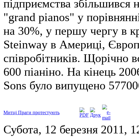
підприємства збільшився н
"grand pianos" у порівнян
на 30%, у першу чергу в кр
Steinway в Америці, Європ
співробітників. Щорічно в
600 піаніно. На кінець 20
Sons було випущено 577000
Митці Праги протестують
Субота, 12 березня 2011, 1