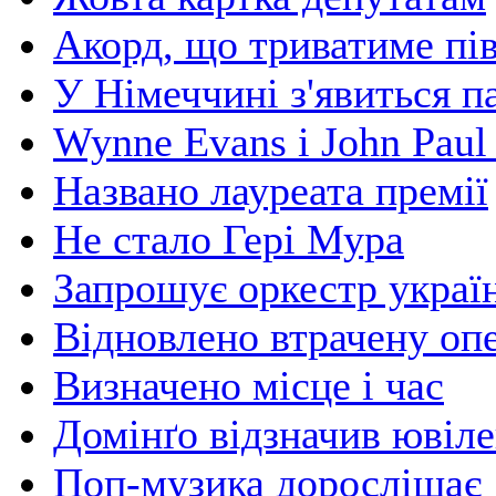
Акорд, що триватиме пі
У Німеччині з'явиться 
Wynne Evans і John Paul
Названо лауреата премії
Не стало Гері Мура
Запрошує оркестр україн
Відновлено втрачену оп
Визначено місце і час
Домінґо відзначив ювіл
Поп-музика дорослішає