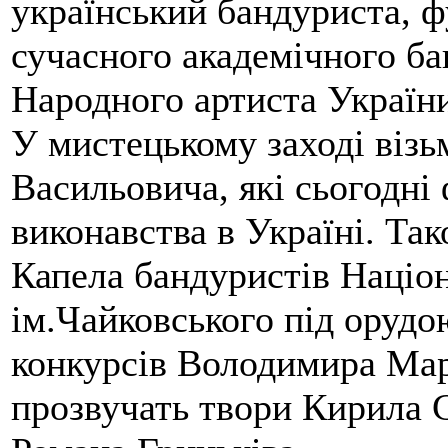
український бандуриста, 
сучасного академічного ба
Народного артиста Україн
У мистецькому заході візь
Васильовича, які сьогодн
виконавства в Україні. Та
Капела бандуристів Націон
ім.Чайковського під оруд
конкурсів Володимира Мар
прозвучать твори Кирила С