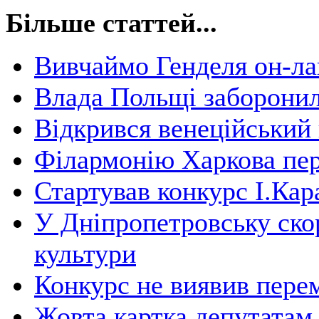
Більше статтей...
Вивчаймо Генделя он-л
Влада Польщі заборонил
Відкрився венеційський
Філармонію Харкова пе
Стартував конкурс І.Кар
У Дніпропетровську ско
культури
Конкурс не виявив пере
Жовта картка депутатам