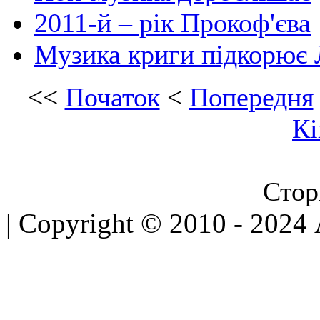
2011-й – рік Прокоф'єва
Музика криги підкорює
<<
Початок
<
Попередня
Кі
Стор
| Copyright © 2010 - 2024