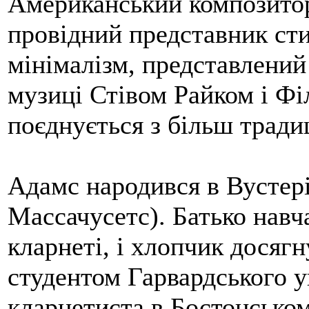
Американський композитор
провідний представник ст
мінімалізм, представлений
музиці Стівом Райком і Фі
поєднується з більш трад
Адамс народився в Вустері
Массачусетс). Батько навча
кларнеті, і хлопчик досягн
студентом Гарвардського у
кларнетиста в Бостонсько