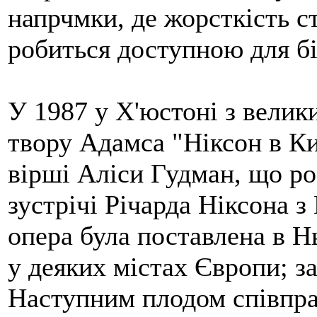
напрчмки, де жорсткість с
робиться доступною для бі
У 1987 у Х'юстоні з велик
твору Адамса "Ніксон в Кит
вірші Аліси Гудман, що ро
зустрічі Річарда Ніксона 
опера була поставлена в Н
у деяких містах Європи; за
Наступним плодом співпра