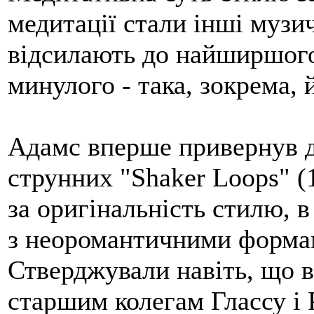
медитації стали інші музич
відсилають до найширшог
минулого - така, зокрема,
Адамс вперше привернув д
струнних "Shaker Loops" (
за оригінальність стилю, 
з неоромантичними форма
Стверджували навіть, що в
старшим колегам Глассу і