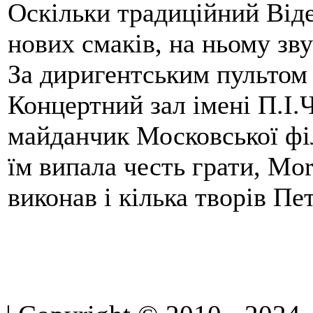
Оскільки традиційний Віде
нових смаків, на ньому зву
За диригентським пультом 
Концертний зал імені П.І.
майданчик Московської філ
їм випала честь грати, Mo
виконав і кілька творів Пет