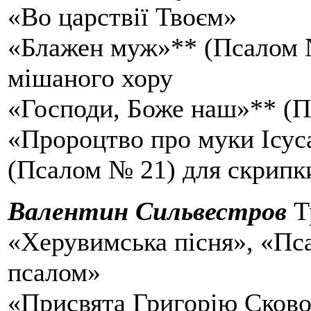
«Во царствії Твоєм»
«Блажен муж»** (Псалом №
мішаного хору
«Господи, Боже наш»** (
«Пророцтво про муки Ісус
(Псалом № 21) для скрипки
Валентин Сильвестров
Тр
«Херувимська пісня», «Пс
псалом»
«Присвята Григорію Сково