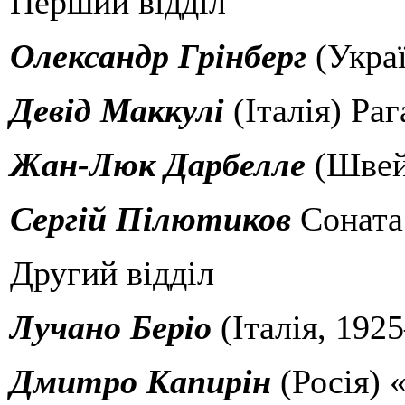
Перший відділ
Олександр Грінберг
(Украї
Девід Маккулі
(Італія) Раг
Жан-Люк Дарбелле
(Швейц
Сергій Пілютиков
Соната
Другий відділ
Лучано Беріо
(Італія, 192
Дмитро Капирін
(Росія) 