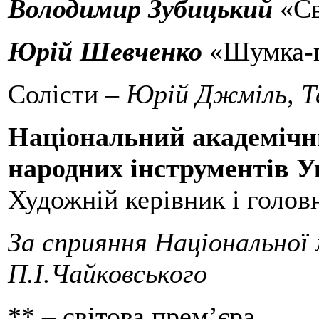
Володимир Зубицький
«Св
Юрій Шевченко
«Шумка-г
Солісти –
Юрій Джміль, Т
Національний академічн
народних інструментів У
Художній керівник і голов
За сприяння Національної 
П.І.Чайковського
** – світова прем’єра