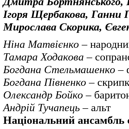
Дмитра Бортнянського, 
Ігоря Щербакова, Ганни 
Мирослава Скорика, Євг
Ніна Матвієнко
– народни
Тамара Ходакова
– сопран
Богдана Стельмашенко
– 
Богдана Півненко
– скрипк
Олександр Бойко
– барито
Андрій Тучапець
– альт
Національний ансамбль с