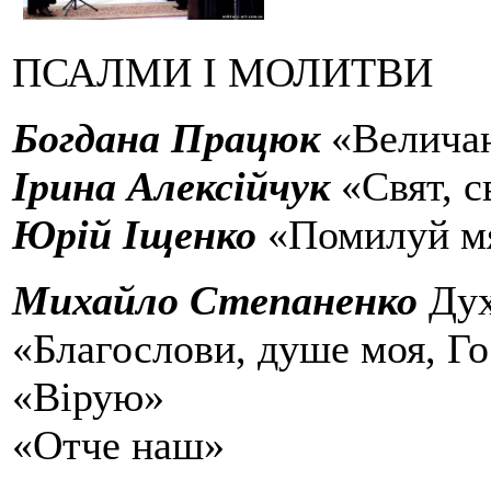
ПСАЛМИ І МОЛИТВИ
Богдана Працюк
«Величан
Ірина Алексійчук
«Свят, с
Юрій Іщенко
«Помилуй мя
Михайло Степаненко
Дух
«Благослови, душе моя, Г
«Вірую»
«Отче наш»