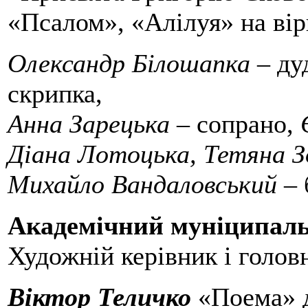
«Псалом», «Алілуя» на ві
Олександр Білошапка
– ду
скрипка,
Анна Зарецька
– сопрано,
Діана Лотоцька, Тетяна З
Михайло Вандаловський
– 
Академічний муніципаль
Художній керівник і голов
Віктор Теличко
«Поема» д