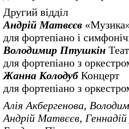
Другий відділ
Андрій Матвєєв
«Музика
для фортепіано і симфоніч
Володимир Птушкін
Теат
для фортепіано з оркестро
Жанна Колодуб
Концерт
для фортепіано з оркестро
Алія Акбергенова, Володи
Андрій Матвєєв, Геннадій