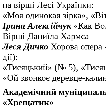
на вірші Лесі Українки:
«Моя одинокая зірка», «Ві
Ірина Алексійчук
«Как Вол
Вірші Даниїла Хармса
Леся Дичко
Хорова опера 
дії):
«Тисяцький» (№ 5), «Тися
«Ой звонкоє деревце-кали
Академічний муніципал
«Хрещатик»