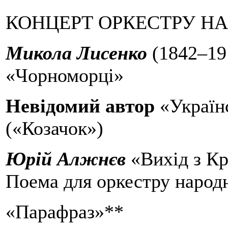
КОНЦЕРТ ОРКЕСТРУ Н
Микола Лисенко
(1842–19
«Чорноморці»
Невідомий автор
«Україн
(«Козачок»)
Юрій Алжнєв
«Вихід з К
Поема для оркестру народ
«Парафраз»**