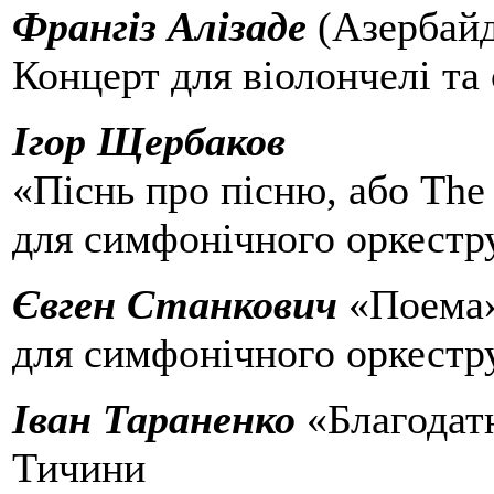
Франгіз Алізаде
(Азербайд
Концерт для віолончелі та
Ігор Щербаков
«Піснь про пісню, або Th
для симфонічного оркестр
Євген Станкович
«Поема
для симфонічного оркестр
Іван Тараненко
«Благодатн
Тичини