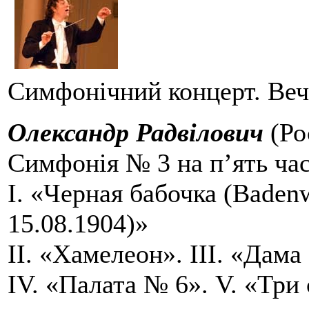
Симфонічний концерт. Веч
Олександр Радвілович
(Ро
Симфонія № 3 на п’ять ча
І. «Черная бабочка (Badenw
15.08.1904)»
ІІ. «Хамелеон». ІІІ. «Дама
IV. «Палата № 6». V. «Три