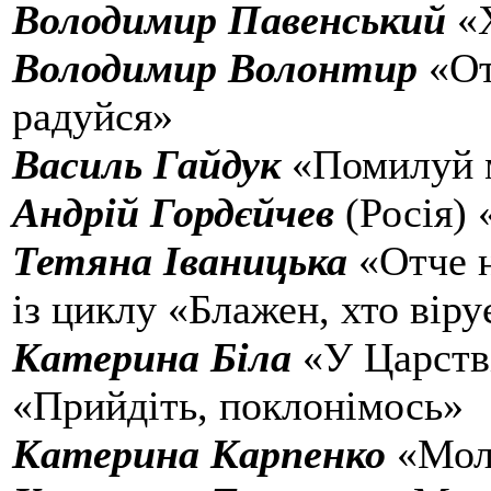
Володимир Павенський
«Х
Володимир Волонтир
«От
радуйся»
Василь Гайдук
«Помилуй м
Андрій Гордєйчев
(Росія)
Тетяна Іваницька
«Отче н
із циклу «Блажен, хто віру
Катерина Біла
«У Царств
«Прийдіть, поклонімось»
Катерина Карпенко
«Мол