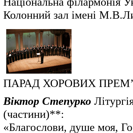
Національна філармонія У
Колонний зал імені М.В.Л
ПАРАД ХОРОВИХ ПРЕМ
Віктор Степурко
Літургія
(частини)**:
«Благослови, душе моя, Г