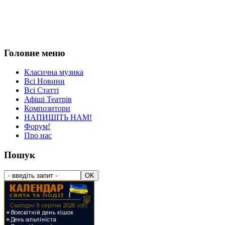
Головне меню
Класична музика
Всі Новини
Всі Статті
Афіші Театрів
Композитори
НАПИШІТЬ НАМ!
Форум!
Про нас
Пошук