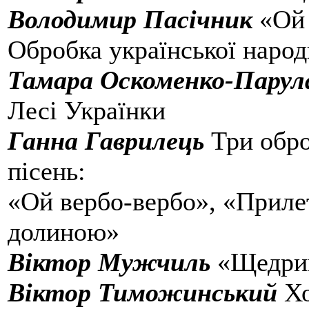
Володимир Пасічник
«Ой 
Обробка української народ
Тамара Оскоменко-Парул
Лесі Українки
Ганна Гаврилець
Три обро
пісень:
«Ой вербо-вербо», «Прилет
долиною»
Віктор Мужчиль
«Щедрик
Віктор Тиможинський
Хо