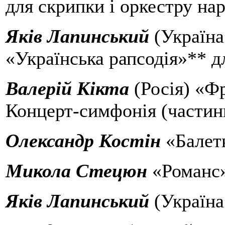
для скрипки і оркестру на
Яків Лапинський
(Україна
«Українська рапсодія»** 
Валерій Кікта
(Росія) «Ф
Концерт-симфонія (частин
Олександр Костін
«Балет
Микола Стецюн
«Романс
Яків Лапинський
(Україна