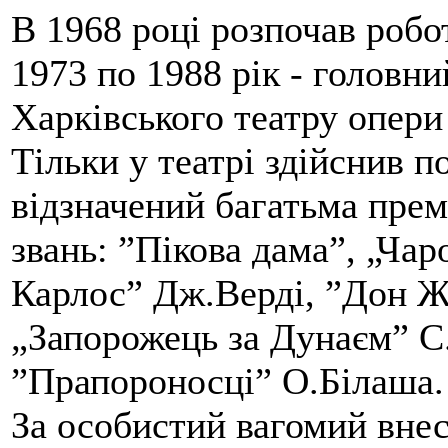
В 1968 році розпочав робо
1973 по 1988 рік - головн
Харківського театру опери
Тільки у театрі здійснив п
відзначений багатьма прем
звань: ”Пікова дама”, „Ча
Карлос” Дж.Верді, ”Дон Ж
„Запорожець за Дунаєм” С
”Прапороносці” О.Білаша.
За особистий вагомий внес