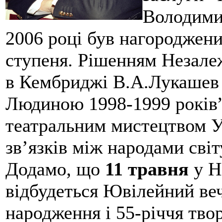
Володимир
2006 році був нагороджен
ступеня. Рішенням Незале
в Кембриджі В.А.Лукашев
Людиною 1998-1999 років”
театральним мистецтвом Ук
зв’язків між народами світ
Додамо, що
11 травня
у Н
відбудеться Ювілейний веч
народження і 55-річчя тво