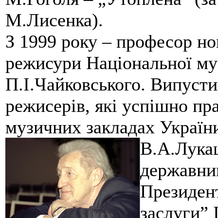
М.Лисенка).
З 1999 року – професор н
режисури Національної муз
П.І.Чайковського. Випусти
режисерів, які успішно пр
музичних закладах Україн
В.А.Лука
державни
Президент
заслуги” 