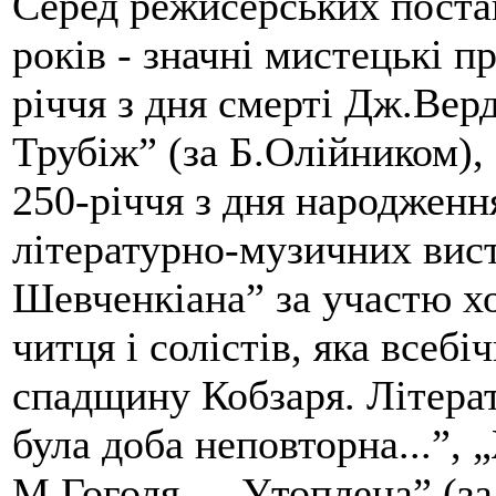
Серед режисерських поста
років - значні мистецькі п
річчя з дня смерті Дж.Верд
Трубіж” (за Б.Олійником)
250-річчя з дня народженн
літературно-музичних вис
Шевченкіана” за участю хо
читця і солістів, яка всеб
спадщину Кобзаря. Літера
була доба неповторна...”, 
М.Гоголя – „Утоплена” (за