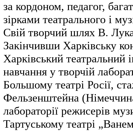
за кордоном, педагог, бага
зірками театрального і му
Свій творчий шлях В. Лука
Закінчивши Харківську ко
Харківський театральний і
навчання у творчій лабора
Большому театрі Росії, ста
Фельзенштейна (Німеччина
лабораторії режисерів муз
Тартуському театрі „Ванем