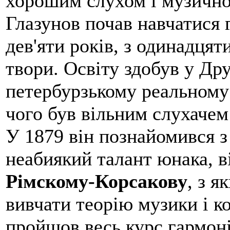
хорошим слухом і музично
Глазунов почав навчатися г
дев'яти років, з одинадцят
твори. Освіту здобув у Др
петербурзькому реальному
чого був вільним слухачем
У 1879 він познайомився з
неабиякий талант юнака, в
Рімскому-Корсакову
, з 
вивчати теорію музики і ко
пройшов весь курс гармоні