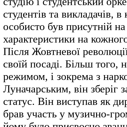
студію і студентський орк
студентів та викладачів, в
особисто був присутній на 
характеристики на кожного
Після Жовтневої революції
своїй посаді. Більш того,
режимом, і зокрема з нарк
Луначарським, він зберіг 
статус. Він виступав як ди
брав участь у музично-гро
йому було присвоєно званн