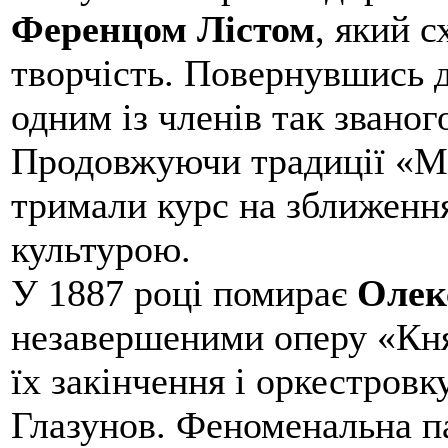
Ференцом Лістом
, який 
творчість. Повернувшись д
одним із членів так званог
Продовжуючи традиції «Мо
тримали курс на зближенн
культурою.
У 1887 році помирає
Олек
незавершеними оперу «Кня
їх закінчення і оркестровк
Глазунов. Феноменальна п