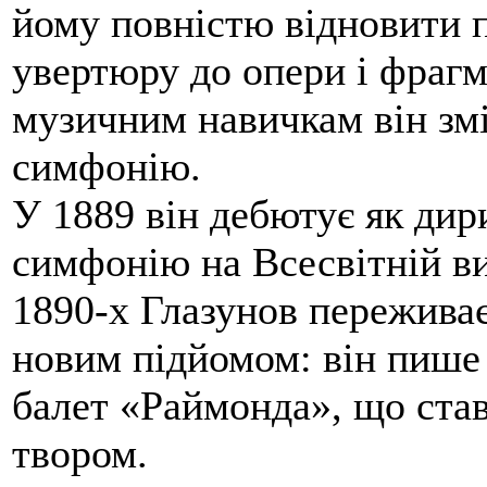
йому повністю відновити п
увертюру до опери і фрагме
музичним навичкам він зм
симфонію.
У 1889 він дебютує як ди
симфонію на Всесвітній ви
1890-х Глазунов переживає
новим підйомом: він пише 
балет «Раймонда», що ста
твором.